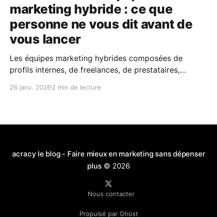
marketing hybride : ce que
personne ne vous dit avant de
vous lancer
Les équipes marketing hybrides composées de
profils internes, de freelances, de prestataires,
parfois de temps partiels sont devenues la norme. Et
26 janv. 2026
2 min de lecture
à juste titre. Elles offrent : * plus de flexibilité, * un
accès à des expertises pointues, * la capacité
d’absorber des pics de charge ou des phases de
croissance. Mais ce
acracy le blog - Faire mieux en marketing sans dépenser
plus
© 2026
Nous contacter
Propulsé par Ghost