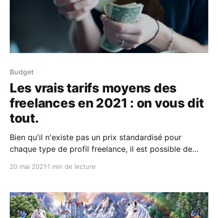
Budget
Les vrais tarifs moyens des
freelances en 2021 : on vous dit
tout.
Bien qu'il n'existe pas un prix standardisé pour
chaque type de profil freelance, il est possible de
définir une grille des tarifs journaliers moyens (TJM)
20 mai 2021
1 min de lecture
selon les métiers et expertises des freelances. Cette
grille vous permettra de comprendre les vrais prix
des talents créatifs, communication et