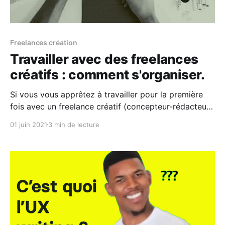
Freelances création
Travailler avec des freelances
créatifs : comment s'organiser.
Si vous vous apprêtez à travailler pour la première
fois avec un freelance créatif (concepteur-rédacteur,
directeur artistique, motion designer...), ou que
01 juin 2021
3 min de lecture
jusqu'à présent vous étiez accompagné d'une agence
de communication pour ces sujets, cet article vous
aidera à mieux organiser votre collaboration. #1 - On
ne