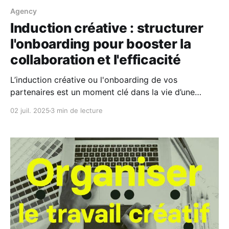
Agency
Induction créative : structurer
l'onboarding pour booster la
collaboration et l'efficacité
L’induction créative ou l'onboarding de vos
partenaires est un moment clé dans la vie d’une
marque. Ce fameux brief d’onboarding où tout se
02 juil. 2025
3 min de lecture
joue, ou presque. La qualité de la communication à
ce stade est souvent perfectible, alors qu’elle
détermine la valeur ajoutée de